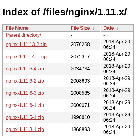
Index of /files/nginx/1.11.x/
File Name
↓
File Size
↓
Date
↓
Parent directory/
-
-
2018-Apr-29
nginx-1.11.13-2.zip
2076268
06:24
2018-Apr-29
nginx-1.11.14-1.zip
2075317
06:24
2018-Apr-29
nginx-1.11.6-4.zip
2034734
06:24
2018-Apr-29
nginx-1.11.6-2.zip
2008693
06:24
2018-Apr-29
nginx-1.11.6-3.zip
2008585
06:24
2018-Apr-29
nginx-1.11.6-1.zip
2000071
06:24
2018-Apr-29
nginx-1.11.5-1.zip
1998810
06:24
2018-Apr-29
nginx-1.11.3-1.zip
1868893
06:24